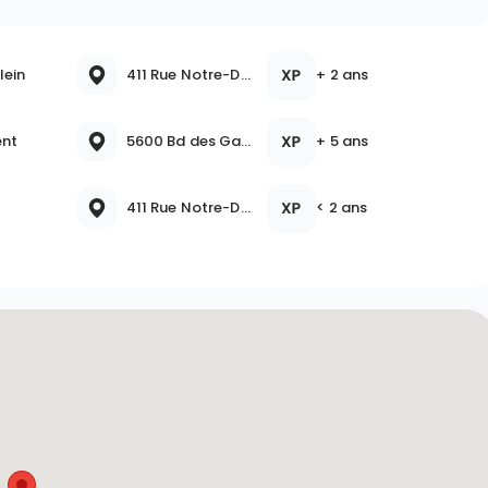
lein
411 Rue Notre-Dame, Repentigny, QC J6A 2T2, Canada
+ 2 ans
nt
5600 Bd des Galeries, Québec, QC G2K 2B4, Canada
+ 5 ans
411 Rue Notre-Dame, Repentigny, QC J6A 2T2, Canada
< 2 ans